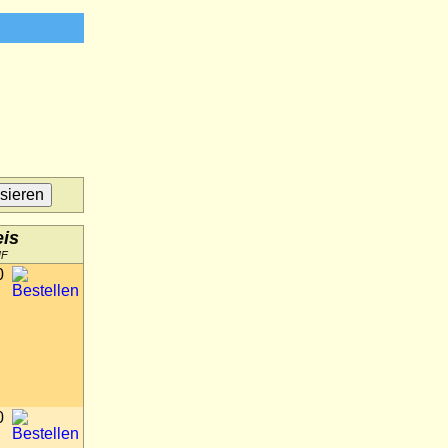
eis
HF
0
0