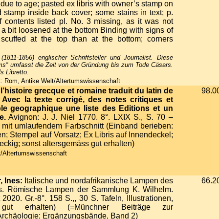
ue to age; pasted ex libris with owner’s stamp on
d stamp inside back cover; some stains in text; p.
f contents listed pl. No. 3 missing, as it was not
 a bit loosened at the bottom Binding with signs of
scuffed at the top than at the bottom; corners
(1811-1856) englischer Schriftsteller und Journalist. Diese
ms“ umfasst die Zeit von der Gründung bis zum Tode Cäsars.
s Libretto.
: Rom, Antike Welt/Altertumswissenschaft
’histoire grecque et romaine traduit du latin de
98.0
 Avec la texte corrigé, des notes critiques et
ble geographique une liste des Editions et un
e.
Avignon: J. J. Niel 1770. 8°. LXIX S., S. 70 –
der mit umlaufendem Farbschnitt (Einband berieben:
n; Stempel auf Vorsatz; Ex Libris auf Innendeckel;
fleckig; sonst altersgemäss gut erhalten)
/Altertumswissenschaft
 Ines:
Italische und nordafrikanische Lampen des
66.2
rts. Römische Lampen der Sammlung K. Wilhelm.
020. Gr.-8°. 158 S.,, 30 S. Tafeln, Illustrationen,
gut erhalten) (=Münchner Beiträge zur
Archäologie; Ergänzungsbände, Band 2)