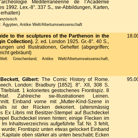
’archéologie Méditerranéenne de l’Académie
s 1992. Lex.-8°. 337 S., sw-Abbildungen, Karten,
erhalten)
ranzösisch.
: Ägypten, Antike Welt/Altertumswissenschaft
ide to the sculptures of the Parthenon in the
18.0
in Collection).
2. ed. London 1925. Gr.-8°. 40 S.,
ungen und Illustrationen, Geheftet (abgegriffen;
eicht gebräunt)
lt: Griechenland, Antike Welt/Altertumswissenschaft,
Beckett, Gilbert:
The Comic History of Rome.
95.0
Leech. London: Bradbury [1852]. 8°. XII, 308 S.
telblatt. 1 koloriertes gestochenes Frontispiz. 8
ichtaf. Zahlreiche sw-Illustrationen Leinen.
nitt. Einband vorne mit „Mutter-Kind-Szene in
alls ist der Rücken dekoriert. (altersmässig
es Ex Libris mit Besitzer-Stempel auf Buchdeckel
pel Buchdeckel innen hinten; einige Flecken im
; Im Inhaltsverzeichnis aufgeführte Taf. Nr. 3 fehlt,
 wurde; Frontispiz unten etwas gelockert Einband
 Kapitale oben stärker als unten beschabt; Ecken