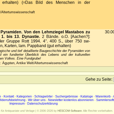
ut erhalten) (=Das Bild des Menschen in der
/Altertumswissenschaft
 Pyramiden. Von den Lehmziegel Mastabos zu
30.0
1. bis 13. Dynastie.
2 Bände. o.O. [Aachen?]:
er Gruppe Rott 1994. 4°. 400 S., über 750 sw-
ln, Karten, lam. Pappband (gut erhalten)
ogische und tief detaillierte Baugeschichte der Pyramiden von
 ein fundierter Überblick des Lebens und der kulturellen
en Volkes. Eine Fundgrube!
: Ägypten, Antike Welt/Altertumswissenschaft
Gehe zu Seite
:
e
·
Kontakt
·
Kategorien
·
Schlagwörter
·
Suchergebnisse
·
Kataloge
·
Warenkorb
·
iderrufsbelehrung
·
Wir über uns
·
Newsletter kostenlos abonnieren
·
Sammlersoft
Impressum
·
Datenschutzerklärung
ür Antiquariate und Verlage | © 2006-2026 by
HESCOM-Software
. Alle Rechte vorbehalten.