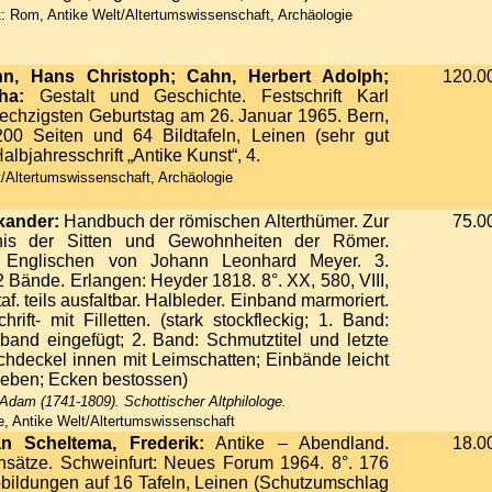
: Rom, Antike Welt/Altertumswissenschaft, Archäologie
n, Hans Christoph; Cahn, Herbert Adolph;
120.0
ha:
Gestalt und Geschichte. Festschrift Karl
echzigsten Geburtstag am 26. Januar 1965. Bern,
200 Seiten und 64 Bildtafeln, Leinen (sehr gut
Halbjahresschrift „Antike Kunst“, 4.
/Altertumswissenschaft, Archäologie
xander:
Handbuch der römischen Alterthümer. Zur
75.0
tnis der Sitten und Gewohnheiten der Römer.
 Englischen von Johann Leonhard Meyer. 3.
2 Bände. Erlangen: Heyder 1818. 8°. XX, 580, VIII,
taf. teils ausfaltbar. Halbleder. Einband marmoriert.
hrift- mit Filletten. (stark stockfleckig; 1. Band:
band eingefügt; 2. Band: Schmutztitel und letzte
uchdeckel innen mit Leimschatten; Einbände leicht
ieben; Ecken bestossen)
 Adam (1741-1809). Schottischer Altphilologe.
ie, Antike Welt/Altertumswissenschaft
 Scheltema, Frederik:
Antike – Abendland.
18.0
nsätze. Schweinfurt: Neues Forum 1964. 8°. 176
bbildungen auf 16 Tafeln, Leinen (Schutzumschlag