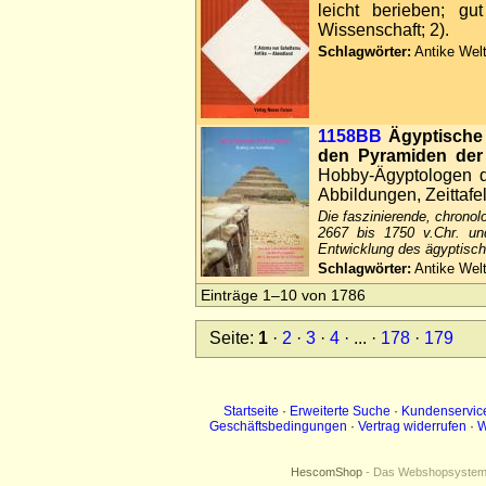
leicht berieben; g
Wissenschaft; 2).
Schlagwörter:
Antike Welt
1158BB
Ägyptische
den Pyramiden der 
Hobby-Ägyptologen d
Abbildungen, Zeittafe
Die faszinierende, chronol
2667 bis 1750 v.Chr. und
Entwicklung des ägyptisch
Schlagwörter:
Antike Welt
Einträge 1–10 von 1786
Seite:
1
·
2
·
3
·
4
· ... ·
178
·
179
Startseite
·
Erweiterte Suche
·
Kundenservic
Geschäftsbedingungen
·
Vertrag widerrufen
·
W
HescomShop
- Das Webshopsystem f