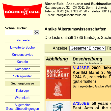
Bücher Eule · Antiquariat und Buchhandlu
Rathausgasse 32 · CH-3011 Bern · Schweiz · 
Telefon: 0041 (0)31 311 44 20 · Telefax: 0041 
E-Mail: info@buechereule.ch
Schnellsuche
:
Antike /Altertumswissenschaften
Die Liste enthält 1786 Einträge. Suc
Startseite
Erweiterte Suche
Anzeige
:
Ti
Kundenservice
Abbildung
Beschreibung
Kontakt
Gesamte Buchaufnahme
61426BB
2000 Jah
Kategorien
Konflikt Band 3: M
Schlagwörter
1244 S., zahlreiche 
(gut erhalten)
Suchergebnisse
Schlagwörter:
Antike Welt
Kataloge
Warenkorb
37350BB
50 years 
Allgemeine
East. Acts of the
Geschäftsbedingungen