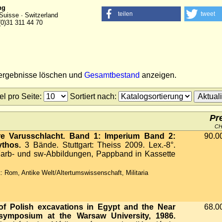
ng
teilen
tweet
Suisse · Switzerland
(0)31 311 44 70
hergebnisse löschen und
Gesamtbestand
anzeigen.
tel pro Seite
:
Sortiert nach
:
Pr
C
re Varusschlacht. Band 1: Imperium Band 2:
90.0
ythos.
3 Bände. Stuttgart: Theiss 2009. Lex.-8°.
Farb- und sw-Abbildungen, Pappband in Kassette
: Rom, Antike Welt/Altertumswissenschaft, Militaria
of Polish excavations in Egypt and the Near
68.0
 symposium at the Warsaw University, 1986.