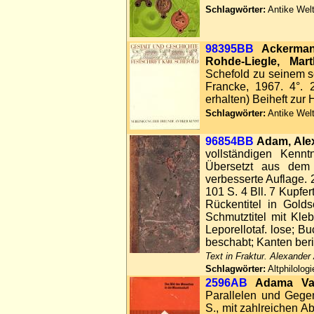
Schlagwörter:
Antike Welt
98395BB
Ackerman
Rohde-Liegle, Mart
Schefold zu seinem s
Francke, 1967. 4°. 
erhalten) Beiheft zur 
Schlagwörter:
Antike Welt
96854BB
Adam, Ale
vollständigen Kenn
Übersetzt aus dem
verbesserte Auflage. 
101 S. 4 Bll. 7 Kupfer
Rückentitel in Goldsc
Schmutztitel mit Kleb
Leporellotaf. lose; B
beschabt; Kanten ber
Text in Fraktur. Alexander
Schlagwörter:
Altphilolog
2596AB
Adama Van
Parallelen und Gege
S., mit zahlreichen A