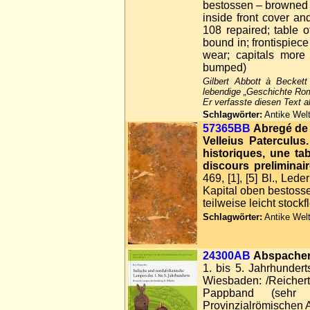
bestossen – browned d
inside front cover an
108 repaired; table o
bound in; frontispiece
wear; capitals more 
bumped)
Gilbert Abbott à Beckett 
lebendige „Geschichte Ro
Er verfasste diesen Text al
Schlagwörter:
Antike Welt
57365BB
Abregé de l
Velleius Paterculus.
historiques, une ta
discours preliminair
469, [1], [5] Bl., Le
Kapital oben bestosse
teilweise leicht stock
Schlagwörter:
Antike Welt
24300AB
Abspacher,
1. bis 5. Jahrhunde
Wiesbaden: /Reichert 2
Pappband (sehr 
Provinzialrömischen 