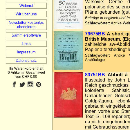
Varsovie: Centre d
Widerruf
polonaise des science
Pläne, gebunden (gut 
Wir über uns
Beiträge in englisch und f
Newsletter kostenlos
Schlagwörter:
Antike Welt
abonnieren
79675BB
A short gu
Sammlersoftware
British Museum. (Elg
Links
zahlreiche sw-Abbild
Papier altersbedingt l
Impressum
Schlagwörter:
Antike We
Archäologie
Datenschutz
Ihr Warenkorb enthält
0 Artikel im Gesamtwert
83751BB
Abbott à 
von CHF 0.00
Illustrated by John 
Reich geschmücktes Ti
kolorierte Stahlst
Umlaufender Goldsch
Goldprägung, ebenf
gebräunt; eingeklebt
innen vorne und Stem
Text; S. 108 repariert
da nicht eingebunden
mit Gebrauchsspuren;