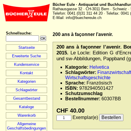
Bücher Eule · Antiquariat und Buchhandlu
Rathausgasse 32 · CH-3011 Bern · Schweiz · 
Telefon: 0041 (0)31 311 44 20 · Telefax: 0041 
E-Mail: info@buechereule.ch
Schnellsuche
:
200 ans à façonner l’avenir.
200 ans à façonner l’avenir. B
Startseite
2015.
Le Locle: Edition G d’Encre
Erweiterte Suche
und sw-Abbildungen, Pappband (gu
Kundenservice
Kategorie:
Helvetica
Schlagwörter:
Finanzwirtschaf
Kontakt
Wirtschaftsgeschichte
Kategorien
Sprache:
Französisch
ISBN:
9782940501427
Schlagwörter
Schutzumschlag
Gesamtbestand
Bestellnummer:
60307BB
Kataloge
CHF 40.00
Warenkorb
Exemplar(e)
Allgemeine
Geschäftsbedingungen