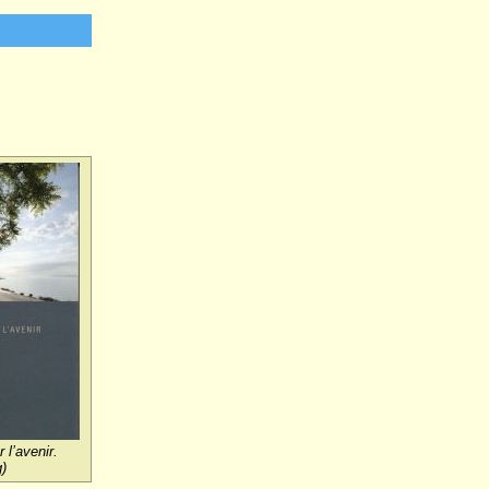
 l’avenir.
)