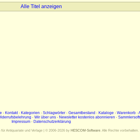
Alle Titel anzeigen
e
·
Kontakt
·
Kategorien
·
Schlagwörter
·
Gesamtbestand
·
Kataloge
·
Warenkorb
·
iderrufsbelehrung
·
Wir über uns
·
Newsletter kostenlos abonnieren
·
Sammlersoft
Impressum
·
Datenschutzerklärung
ür Antiquariate und Verlage | © 2006-2026 by
HESCOM-Software
. Alle Rechte vorbehalten.