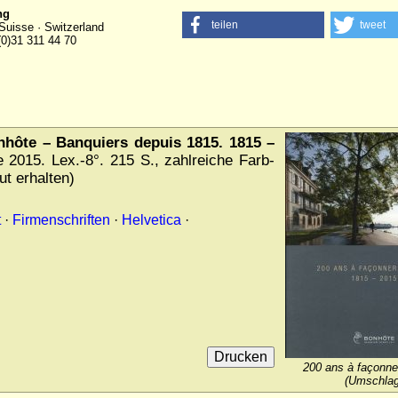
ng
teilen
tweet
Suisse · Switzerland
(0)31 311 44 70
onhôte – Banquiers depuis 1815. 1815 –
 2015. Lex.-8°. 215 S., zahlreiche Farb-
t erhalten)
t
·
Firmenschriften
·
Helvetica
·
200 ans à façonner
(Umschlag