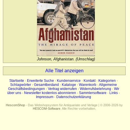
Impressum
Datenschutz
Johnson, Afghanistan. (Umschlag)
Alle Titel anzeigen
Startseite
·
Erweiterte Suche
·
Kundenservice
·
Kontakt
·
Kategorien
·
Schlagwörter
·
Gesamtbestand
·
Kataloge
·
Warenkorb
·
Allgemeine
Geschäftsbedingungen
·
Vertrag widerrufen
·
Widerrufsbelehrung
·
Wir
über uns
·
Newsletter kostenlos abonnieren
·
Sammlersoftware
·
Links
·
Impressum
·
Datenschutzerklärung
HescomShop
- Das Webshopsystem für Antiquariate und Verlage | © 2006-2026 by
HESCOM-Software
. Alle Rechte vorbehalten.