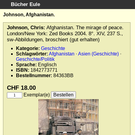
Bücher Eule
Schnellsuche
:
Johnson, Afghanistan.
Startseite
Johnson, Chris:
Afghanistan. The mirage of peace.
Erweiterte Suche
London/New York: Zed Books 2004. 8°. XIV, 237 S.,
Kundenservice
sw-Abbildungen, broschiert (gut erhalten)
Kontakt
Kategorie:
Geschichte
Schlagwörter:
Afghanistan
·
Asien (Geschichte)
·
Kategorien
Geschichte/Politik
Schlagwörter
Sprache:
Englisch
Gesamtbestand
ISBN:
1842773771
Bestellnummer:
84363BB
Kataloge
Warenkorb
CHF 18.00
Allgemeine Geschäftsbedingungen
Exemplar(e)
Widerruf
Wir über uns
Newsletter kostenlos abonnieren
Sammlersoftware
Links