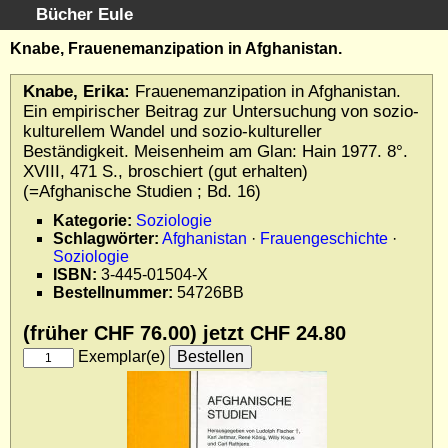
Bücher Eule
Schnellsuche
:
Knabe, Frauenemanzipation in Afghanistan.
Startseite
Knabe, Erika:
Frauenemanzipation in Afghanistan.
Erweiterte Suche
Ein empirischer Beitrag zur Untersuchung von sozio-
Kundenservice
kulturellem Wandel und sozio-kultureller
Beständigkeit. Meisenheim am Glan: Hain 1977. 8°.
Kontakt
XVIII, 471 S., broschiert (gut erhalten)
Kategorien
(=Afghanische Studien ; Bd. 16)
Schlagwörter
Kategorie:
Soziologie
Gesamtbestand
Schlagwörter:
Afghanistan
·
Frauengeschichte
·
Soziologie
Kataloge
ISBN:
3-445-01504-X
Warenkorb
Bestellnummer:
54726BB
Allgemeine Geschäftsbedingungen
(früher CHF 76.00) jetzt
CHF 24.80
Widerruf
Exemplar(e)
Wir über uns
Newsletter kostenlos abonnieren
Sammlersoftware
Links