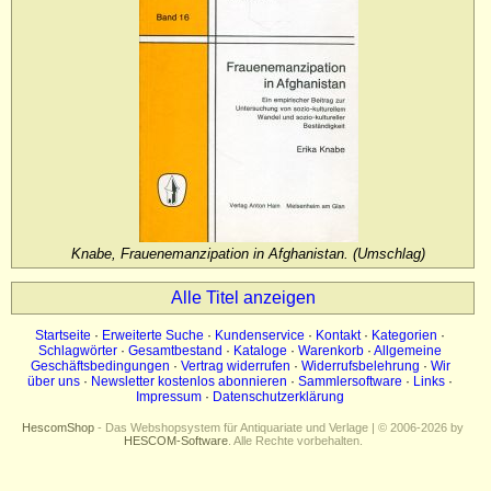
Impressum
Datenschutz
Knabe, Frauenemanzipation in Afghanistan. (Umschlag)
Alle Titel anzeigen
Startseite
·
Erweiterte Suche
·
Kundenservice
·
Kontakt
·
Kategorien
·
Schlagwörter
·
Gesamtbestand
·
Kataloge
·
Warenkorb
·
Allgemeine
Geschäftsbedingungen
·
Vertrag widerrufen
·
Widerrufsbelehrung
·
Wir
über uns
·
Newsletter kostenlos abonnieren
·
Sammlersoftware
·
Links
·
Impressum
·
Datenschutzerklärung
HescomShop
- Das Webshopsystem für Antiquariate und Verlage | © 2006-2026 by
HESCOM-Software
. Alle Rechte vorbehalten.