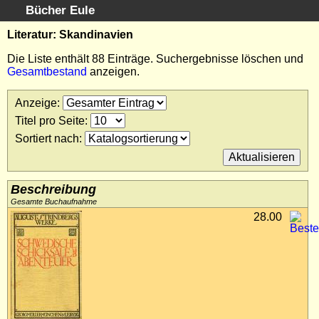
Bücher Eule
Schnellsuche
:
Literatur: Skandinavien
Startseite
Die Liste enthält 88 Einträge. Suchergebnisse löschen und
Gesamtbestand
anzeigen.
Erweiterte Suche
Kundenservice
Anzeige
:
Kontakt
Titel pro Seite
:
Kategorien
Sortiert nach
:
Schlagwörter
Suchergebnisse
Kataloge
Beschreibung
Warenkorb
Gesamte Buchaufnahme
28.00
Allgemeine Geschäftsbedingungen
Widerruf
Wir über uns
Newsletter kostenlos abonnieren
Sammlersoftware
Links