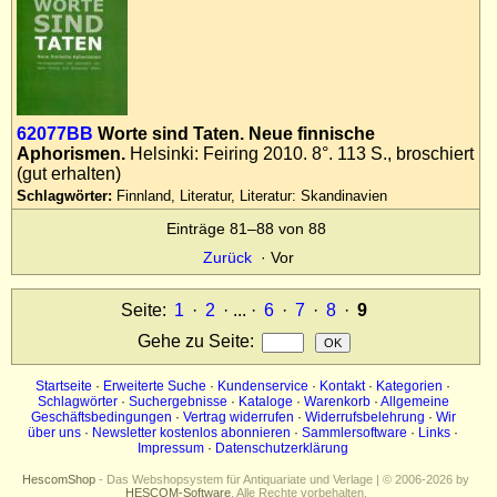
62077BB
Worte sind Taten. Neue finnische
Aphorismen.
Helsinki: Feiring 2010. 8°. 113 S., broschiert
(gut erhalten)
Schlagwörter:
Finnland, Literatur, Literatur: Skandinavien
Einträge 81–88 von 88
Zurück
·
Vor
Seite:
1
·
2
· ... ·
6
·
7
·
8
·
9
Gehe zu Seite
:
Startseite
·
Erweiterte Suche
·
Kundenservice
·
Kontakt
·
Kategorien
·
Schlagwörter
·
Suchergebnisse
·
Kataloge
·
Warenkorb
·
Allgemeine
Geschäftsbedingungen
·
Vertrag widerrufen
·
Widerrufsbelehrung
·
Wir
über uns
·
Newsletter kostenlos abonnieren
·
Sammlersoftware
·
Links
·
Impressum
·
Datenschutzerklärung
HescomShop
- Das Webshopsystem für Antiquariate und Verlage | © 2006-2026 by
HESCOM-Software
. Alle Rechte vorbehalten.