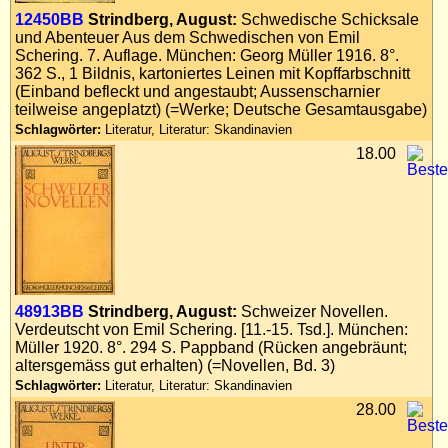
Impressum
12450BB
Strindberg, August:
Schwedische Schicksale
und Abenteuer Aus dem Schwedischen von Emil
Datenschutz
Schering. 7. Auflage. München: Georg Müller 1916. 8°.
362 S., 1 Bildnis, kartoniertes Leinen mit Kopffarbschnitt
(Einband befleckt und angestaubt; Aussenscharnier
teilweise angeplatzt) (=Werke; Deutsche Gesamtausgabe)
Schlagwörter:
Literatur, Literatur: Skandinavien
18.00
48913BB
Strindberg, August:
Schweizer Novellen.
Verdeutscht von Emil Schering. [11.-15. Tsd.]. München:
Müller 1920. 8°. 294 S. Pappband (Rücken angebräunt;
altersgemäss gut erhalten) (=Novellen, Bd. 3)
Schlagwörter:
Literatur, Literatur: Skandinavien
28.00