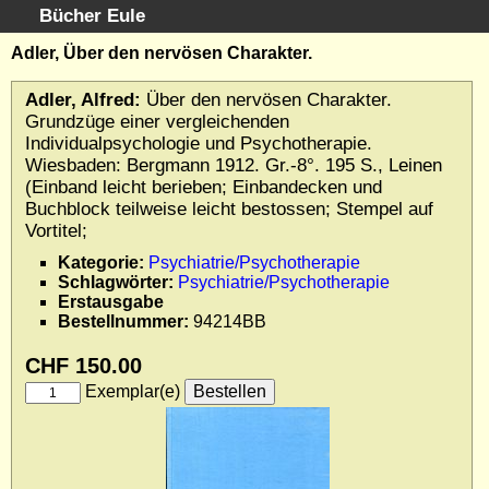
Bücher Eule
Schnellsuche
:
Adler, Über den nervösen Charakter.
Startseite
Adler, Alfred:
Über den nervösen Charakter.
Erweiterte Suche
Grundzüge einer vergleichenden
Kundenservice
Individualpsychologie und Psychotherapie.
Wiesbaden: Bergmann 1912. Gr.-8°. 195 S., Leinen
Kontakt
(Einband leicht berieben; Einbandecken und
Kategorien
Buchblock teilweise leicht bestossen; Stempel auf
Schlagwörter
Vortitel;
Gesamtbestand
Kategorie:
Psychiatrie/Psychotherapie
Kataloge
Schlagwörter:
Psychiatrie/Psychotherapie
Erstausgabe
Warenkorb
Bestellnummer:
94214BB
Allgemeine Geschäftsbedingungen
CHF 150.00
Widerruf
Exemplar(e)
Wir über uns
Newsletter kostenlos abonnieren
Sammlersoftware
Links