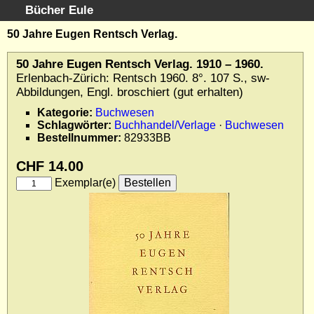
Bücher Eule
Schnellsuche
:
50 Jahre Eugen Rentsch Verlag.
Startseite
50 Jahre Eugen Rentsch Verlag. 1910 – 1960.
Erweiterte Suche
Erlenbach-Zürich: Rentsch 1960. 8°. 107 S., sw-
Kundenservice
Abbildungen, Engl. broschiert (gut erhalten)
Kontakt
Kategorie:
Buchwesen
Schlagwörter:
Buchhandel/Verlage
·
Buchwesen
Kategorien
Bestellnummer:
82933BB
Schlagwörter
Gesamtbestand
CHF 14.00
Kataloge
Exemplar(e)
Warenkorb
Allgemeine Geschäftsbedingungen
Widerruf
Wir über uns
Newsletter kostenlos abonnieren
Sammlersoftware
Links