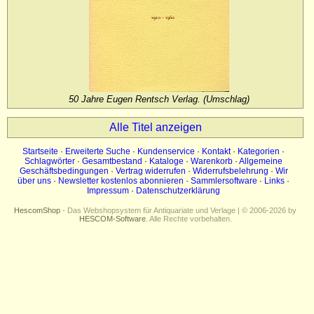
Impressum
Datenschutz
50 Jahre Eugen Rentsch Verlag. (Umschlag)
Alle Titel anzeigen
Startseite
·
Erweiterte Suche
·
Kundenservice
·
Kontakt
·
Kategorien
·
Schlagwörter
·
Gesamtbestand
·
Kataloge
·
Warenkorb
·
Allgemeine
Geschäftsbedingungen
·
Vertrag widerrufen
·
Widerrufsbelehrung
·
Wir
über uns
·
Newsletter kostenlos abonnieren
·
Sammlersoftware
·
Links
·
Impressum
·
Datenschutzerklärung
HescomShop
- Das Webshopsystem für Antiquariate und Verlage | © 2006-2026 by
HESCOM-Software
. Alle Rechte vorbehalten.