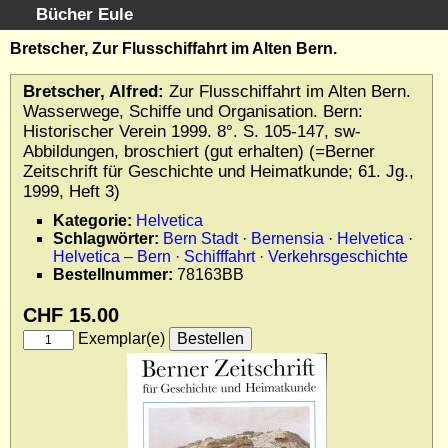
Bücher Eule
Schnellsuche
:
Bretscher, Zur Flusschiffahrt im Alten Bern.
Startseite
Bretscher, Alfred:
Zur Flusschiffahrt im Alten Bern.
Erweiterte Suche
Wasserwege, Schiffe und Organisation. Bern:
Kundenservice
Historischer Verein 1999. 8°. S. 105-147, sw-
Abbildungen, broschiert (gut erhalten) (=Berner
Kontakt
Zeitschrift für Geschichte und Heimatkunde; 61. Jg.,
Kategorien
1999, Heft 3)
Schlagwörter
Kategorie:
Helvetica
Gesamtbestand
Schlagwörter:
Bern Stadt
·
Bernensia
·
Helvetica
·
Helvetica – Bern
·
Schifffahrt
·
Verkehrsgeschichte
Kataloge
Bestellnummer:
78163BB
Warenkorb
Allgemeine Geschäftsbedingungen
CHF 15.00
Widerruf
Exemplar(e)
Wir über uns
Newsletter kostenlos abonnieren
Sammlersoftware
Links