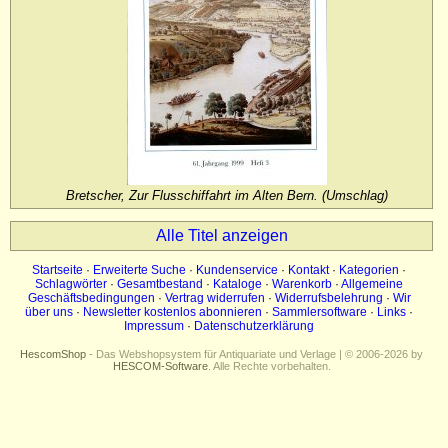
Impressum
Datenschutz
Bretscher, Zur Flusschiffahrt im Alten Bern. (Umschlag)
Alle Titel anzeigen
Startseite
·
Erweiterte Suche
·
Kundenservice
·
Kontakt
·
Kategorien
·
Schlagwörter
·
Gesamtbestand
·
Kataloge
·
Warenkorb
·
Allgemeine
Geschäftsbedingungen
·
Vertrag widerrufen
·
Widerrufsbelehrung
·
Wir
über uns
·
Newsletter kostenlos abonnieren
·
Sammlersoftware
·
Links
·
Impressum
·
Datenschutzerklärung
HescomShop
- Das Webshopsystem für Antiquariate und Verlage | © 2006-2026 by
HESCOM-Software
. Alle Rechte vorbehalten.