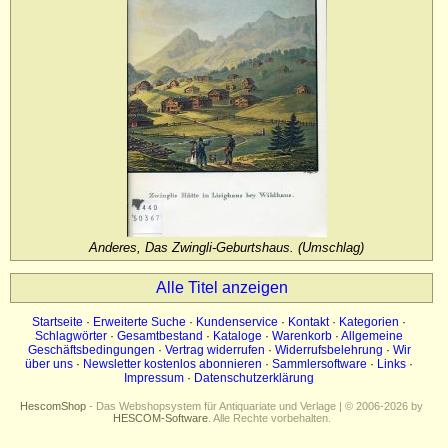
Impressum
Datenschutz
Anderes, Das Zwingli-Geburtshaus. (Umschlag)
Alle Titel anzeigen
Startseite
·
Erweiterte Suche
·
Kundenservice
·
Kontakt
·
Kategorien
·
Schlagwörter
·
Gesamtbestand
·
Kataloge
·
Warenkorb
·
Allgemeine
Geschäftsbedingungen
·
Vertrag widerrufen
·
Widerrufsbelehrung
·
Wir
über uns
·
Newsletter kostenlos abonnieren
·
Sammlersoftware
·
Links
·
Impressum
·
Datenschutzerklärung
HescomShop
- Das Webshopsystem für Antiquariate und Verlage | © 2006-2026 by
HESCOM-Software
. Alle Rechte vorbehalten.