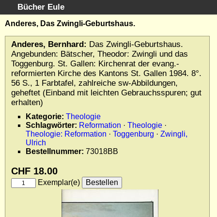
Bücher Eule
Schnellsuche
:
Anderes, Das Zwingli-Geburtshaus.
Startseite
Anderes, Bernhard:
Das Zwingli-Geburtshaus.
Erweiterte Suche
Angebunden: Bätscher, Theodor: Zwingli und das
Kundenservice
Toggenburg. St. Gallen: Kirchenrat der evang.-
reformierten Kirche des Kantons St. Gallen 1984. 8°.
Kontakt
56 S., 1 Farbtafel, zahlreiche sw-Abbildungen,
Kategorien
geheftet (Einband mit leichten Gebrauchsspuren; gut
Schlagwörter
erhalten)
Gesamtbestand
Kategorie:
Theologie
Kataloge
Schlagwörter:
Reformation
·
Theologie
·
Theologie: Reformation
·
Toggenburg
·
Zwingli,
Warenkorb
Ulrich
Allgemeine Geschäftsbedingungen
Bestellnummer:
73018BB
Widerruf
CHF 18.00
Wir über uns
Exemplar(e)
Newsletter kostenlos abonnieren
Sammlersoftware
Links