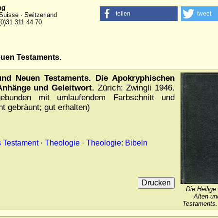
ng
teilen
tweet
Suisse · Switzerland
(0)31 311 44 70
Neuen Testaments.
 und Neuen Testaments. Die Apokryphischen
Anhänge und Geleitwort.
Zürich: Zwingli 1946.
ebunden mit umlaufendem Farbschnitt und
t gebräunt; gut erhalten)
s Testament
·
Theologie
·
Theologie: Bibeln
Die Heilige
Alten u
Testaments.