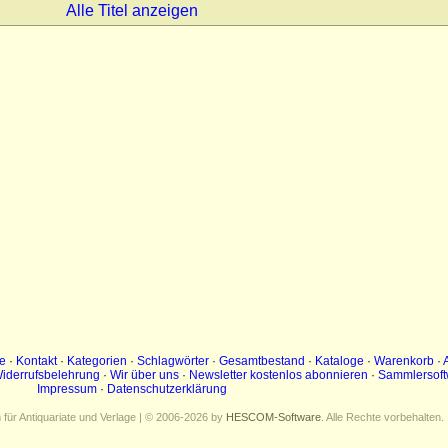
Alle Titel anzeigen
e
·
Kontakt
·
Kategorien
·
Schlagwörter
·
Gesamtbestand
·
Kataloge
·
Warenkorb
·
iderrufsbelehrung
·
Wir über uns
·
Newsletter kostenlos abonnieren
·
Sammlersoft
Impressum
·
Datenschutzerklärung
ür Antiquariate und Verlage | © 2006-2026 by
HESCOM-Software
. Alle Rechte vorbehalten.