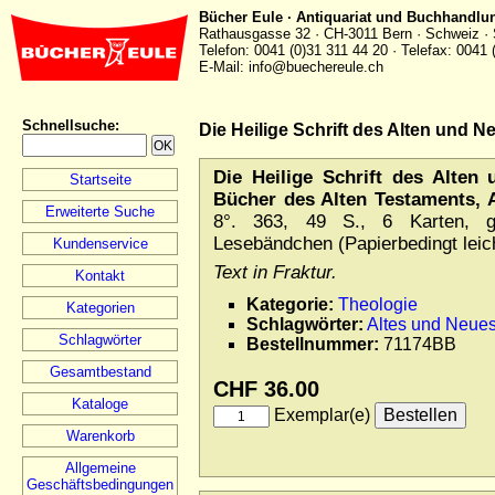
Bücher Eule · Antiquariat und Buchhandlu
Rathausgasse 32 · CH-3011 Bern · Schweiz · 
Telefon: 0041 (0)31 311 44 20 · Telefax: 0041 
E-Mail: info@buechereule.ch
Schnellsuche
:
Die Heilige Schrift des Alten und 
Die Heilige Schrift des Alten
Startseite
Bücher des Alten Testaments, 
Erweiterte Suche
8°. 363, 49 S., 6 Karten, g
Lesebändchen (Papierbedingt leich
Kundenservice
Text in Fraktur.
Kontakt
Kategorie:
Theologie
Kategorien
Schlagwörter:
Altes und Neue
Schlagwörter
Bestellnummer:
71174BB
Gesamtbestand
CHF 36.00
Kataloge
Exemplar(e)
Warenkorb
Allgemeine
Geschäftsbedingungen