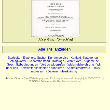
Impressum
Datenschutz
Alice Rivaz. (Umschlag)
Alle Titel anzeigen
Startseite
·
Erweiterte Suche
·
Kundenservice
·
Kontakt
·
Kategorien
·
Schlagwörter
·
Gesamtbestand
·
Kataloge
·
Warenkorb
·
Allgemeine
Geschäftsbedingungen
·
Vertrag widerrufen
·
Widerrufsbelehrung
·
Wir
über uns
·
Newsletter kostenlos abonnieren
·
Sammlersoftware
·
Links
·
Impressum
·
Datenschutzerklärung
HescomShop
- Das Webshopsystem für Antiquariate und Verlage | © 2006-2026 by
HESCOM-Software
. Alle Rechte vorbehalten.