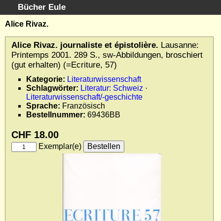
Bücher Eule
Schnellsuche
:
Alice Rivaz.
Startseite
Alice Rivaz. journaliste et épistolière.
Lausanne:
Erweiterte Suche
Printemps 2001. 289 S., sw-Abbildungen, broschiert
Kundenservice
(gut erhalten) (=Ecriture, 57)
Kontakt
Kategorie:
Literaturwissenschaft
Schlagwörter:
Literatur: Schweiz
·
Kategorien
Literaturwissenschaft/-geschichte
Schlagwörter
Sprache:
Französisch
Gesamtbestand
Bestellnummer:
69436BB
Kataloge
CHF 18.00
Warenkorb
Exemplar(e)
Allgemeine Geschäftsbedingungen
Widerruf
Wir über uns
Newsletter kostenlos abonnieren
Sammlersoftware
Links