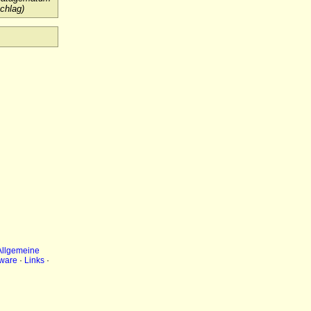
schlag)
Allgemeine
ware
·
Links
·