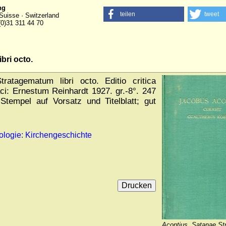
ng
teilen
tweet
Suisse · Switzerland
(0)31 311 44 70
bri octo.
atagematum libri octo. Editio critica
ci: Ernestum Reinhardt 1927. gr.-8°. 247
Stempel auf Vorsatz und Titelblatt; gut
ologie: Kirchengeschichte
Acontius, Satanae S