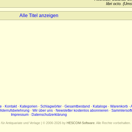
libri octo. (Um
Alle Titel anzeigen
e
·
Kontakt
·
Kategorien
·
Schlagwörter
·
Gesamtbestand
·
Kataloge
·
Warenkorb
·
iderrufsbelehrung
·
Wir über uns
·
Newsletter kostenlos abonnieren
·
Sammlersoft
Impressum
·
Datenschutzerklärung
ür Antiquariate und Verlage | © 2006-2026 by
HESCOM-Software
. Alle Rechte vorbehalten.