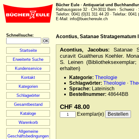
Bücher Eule · Antiquariat und Buchhandlu
Rathausgasse 32 · CH-3011 Bern · Schweiz · 
Telefon: 0041 (0)31 311 44 20 · Telefax: 0041 
E-Mail: info@buechereule.ch
Schnellsuche
:
Acontius, Satanae Stratagematum li
Acontius, Jacobus:
Satanae Str
Startseite
curavit Gualtherus Koehler. Mona
Erweiterte Suche
S. Leinen (Bibliotheksexemplar; 
erhalten)
Kundenservice
Kategorie:
Theologie
Kontakt
Schlagwörter:
Theologie
·
The
Kategorien
Sprache:
Lateinisch
Bestellnummer:
48644BB
Schlagwörter
Gesamtbestand
CHF 48.00
Kataloge
Exemplar(e)
Warenkorb
Allgemeine
Geschäftsbedingungen